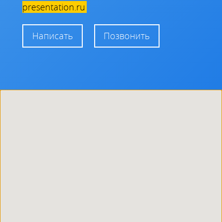
на выставках или просто положить в точках
presentation.ru
продаж.
Написать
Позвонить